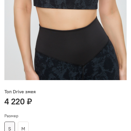
Топ Drive змея
4 220 ₽
Размер
S
M