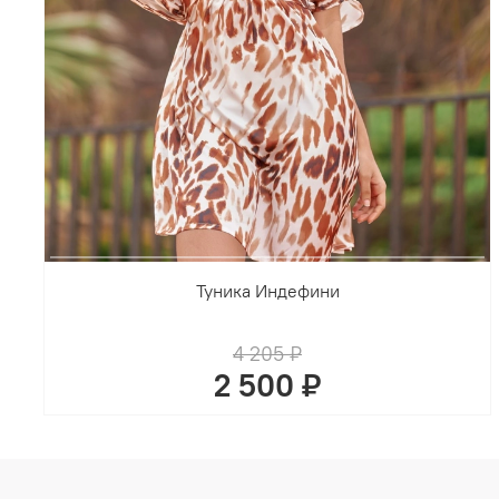
Туника Индефини
4 205 ₽
2 500 ₽