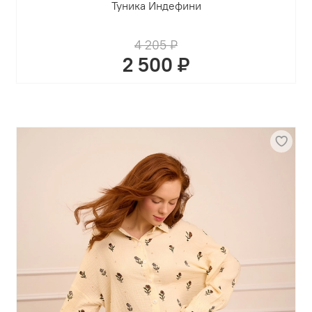
Туника Индефини
4 205 ₽
2 500 ₽