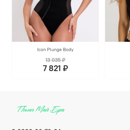
Icon Plunge Body
13 035 ₽
7 821 ₽