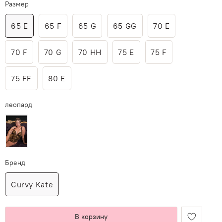
Размер
65 E
65 F
65 G
65 GG
70 E
70 F
70 G
70 HH
75 E
75 F
75 FF
80 E
леопард
Бренд
Curvy Kate
В корзину