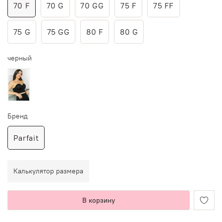
70 F
70 G
70 GG
75 F
75 FF
75 G
75 GG
80 F
80 G
черный
Бренд
Parfait
Калькулятор размера
В корзину