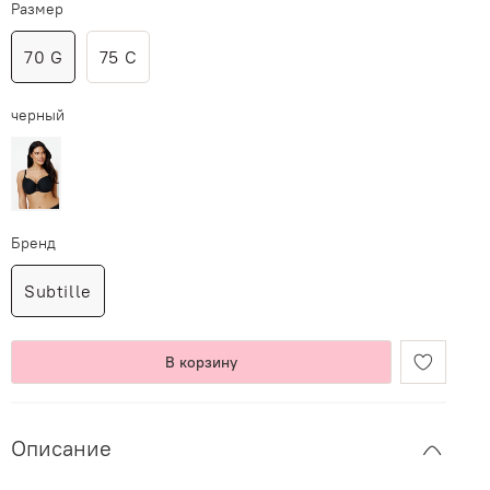
Размер
70 G
75 C
черный
Бренд
Subtille
В корзину
Описание