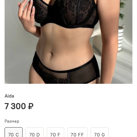
Aida
7 300 ₽
Размер
70 C
70 D
70 F
70 FF
70 G