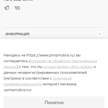
ИНФОРМАЦИЯ
КОМПАНИЯ
Находясь на https://www.pimpmybra.ru/ вы
ПОМОЩЬ
соглашаетесь (
согласие на обработку персональных
данных
) с тем, что мы
осуществляем сбор cookies
и
данных незарегистрированных пользователей
(метрики) в соответствии
с
политикой
© 2025 Любое использование контента без письменного
конфиденциальности
интернет магазина
разрешения запрещено
«pimpmybra.ru»
ИП Помазан Сергей Константинович ИНН 744915455809
Понятно