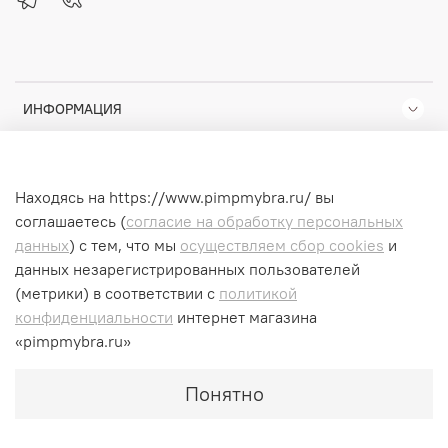
ИНФОРМАЦИЯ
КОМПАНИЯ
Находясь на https://www.pimpmybra.ru/ вы
ПОМОЩЬ
соглашаетесь (
согласие на обработку персональных
данных
) с тем, что мы
осуществляем сбор cookies
и
данных незарегистрированных пользователей
(метрики) в соответствии
с
политикой
© 2025 Любое использование контента без письменного
конфиденциальности
интернет магазина
разрешения запрещено
«pimpmybra.ru»
ИП Помазан Сергей Константинович ИНН 744915455809
Понятно