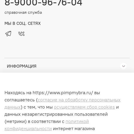
8-9000-96-76-04
справочная служба
МЫ В СОЦ. СЕТЯХ
ИНФОРМАЦИЯ
КОМПАНИЯ
Находясь на https://www.pimpmybra.ru/ вы
ПОМОЩЬ
соглашаетесь (
согласие на обработку персональных
данных
) с тем, что мы
осуществляем сбор cookies
и
данных незарегистрированных пользователей
(метрики) в соответствии
с
политикой
© 2025 Любое использование контента без письменного
конфиденциальности
интернет магазина
разрешения запрещено