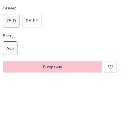
Размер
75 D
95 FF
Бренд
Ava
В корзину