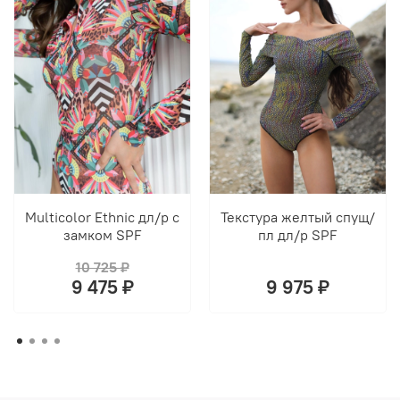
Multicolor Ethnic дл/р c
Текстура желтый спущ/
замком SPF
пл дл/р SPF
10 725 ₽
9 475 ₽
9 975 ₽