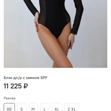
Блэк дл/р c замком SPF
11 225 ₽
Размер
XS
S
M
L
XL
2 XL